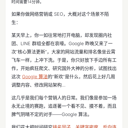
时间需要14分钟。
如果你做网络营销或 SEO，大概对这个场景不陌
生：
某天早上，你一如往常地打开电脑，却发现圈内社
团、LINE 群组全都在哀嚎。Google 昨晚又来了一
次“核心算法更新”，大家的网站流量和排名像坐云霄
飞车一样，上冲下洗。于是，你只好放下手边所有工
作，开始疯狂爬文、研究国外大神的分析，试图找出
这次
Google 算法
的“新欢”是什么，然后花上好几周
调整内容、修改网站架构…
这几乎是我们每个营销人的日常。我们像是参加一场
永无止境的赛跑，追逐著一个看不见、摸不着，而且
脾气阴晴不定的对手——Google 算法。
我们花大把时间研究
排名因子
、
关键字密度
、
反向连