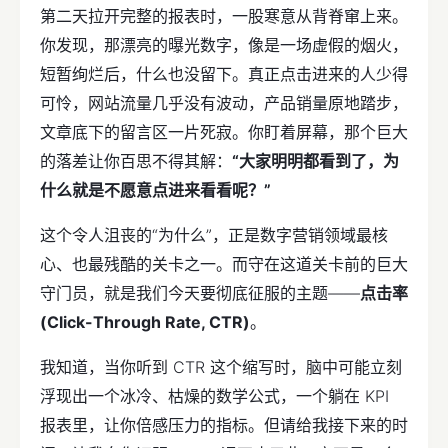
第二天拉开完整的报表时，一股寒意从背脊窜上来。
你发现，那漂亮的曝光数字，像是一场虚假的烟火，
短暂绚烂后，什么也没留下。真正点击进来的人少得
可怜，网站流量几乎没有波动，产品销量原地踏步，
文章底下的留言区一片死寂。你盯着屏幕，那个巨大
的落差让你百思不得其解：
“大家明明都看到了，为
什么就是不愿意点进来看看呢？”
这个令人沮丧的“为什么”，正是数字营销领域最核
心、也最残酷的关卡之一。而守在这道关卡前的巨大
守门员，就是我们今天要彻底征服的主题——
点击率
(Click-Through Rate, CTR)
。
我知道，当你听到 CTR 这个缩写时，脑中可能立刻
浮现出一个冰冷、枯燥的数学公式，一个躺在 KPI
报表里，让你倍感压力的指标。但请给我接下来的时